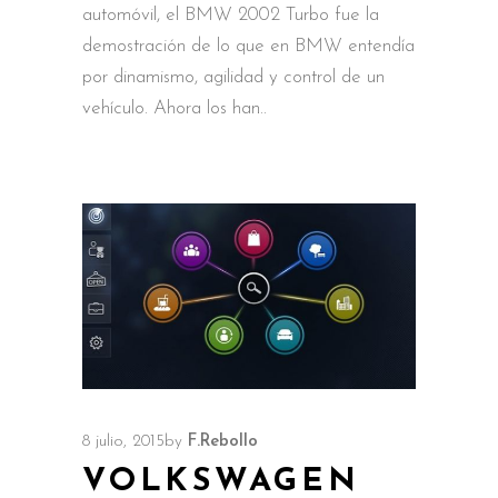
automóvil, el BMW 2002 Turbo fue la
demostración de lo que en BMW entendía
por dinamismo, agilidad y control de un
vehículo. Ahora los han
8 julio, 2015
by
F.Rebollo
VOLKSWAGEN