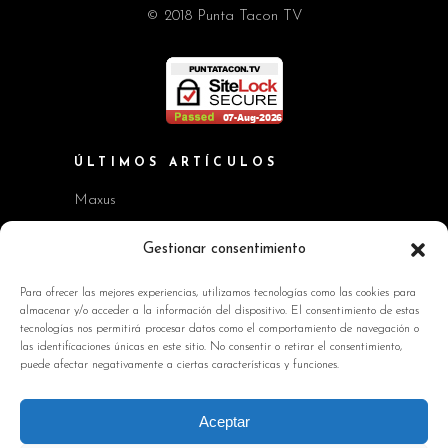
© 2018 Punta Tacon TV
ÚLTIMOS ARTÍCULOS
Maxus
Workshop BMW Neue Klasse
Gestionar consentimiento
GAC AION V
Para ofrecer las mejores experiencias, utilizamos tecnologías como las cookies para
almacenar y/o acceder a la información del dispositivo. El consentimiento de estas
Kia EV2 y Kia Seltos
tecnologías nos permitirá procesar datos como el comportamiento de navegación o
las identificaciones únicas en este sitio. No consentir o retirar el consentimiento,
Skoda Octavia RS
puede afectar negativamente a ciertas características y funciones.
INFORMACIÓN DE INTERÉS
Aceptar