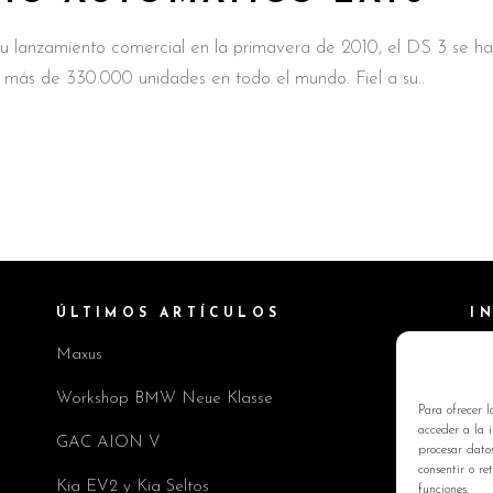
lanzamiento comercial en la primavera de 2010, el DS 3 se ha
o más de 330.000 unidades en todo el mundo. Fiel a su
ÚLTIMOS ARTÍCULOS
I
Maxus
Pol
Av
Workshop BMW Neue Klasse
Para ofrecer l
Pol
acceder a la i
GAC AION V
procesar dato
Co
consentir o re
Kia EV2 y Kia Seltos
funciones.