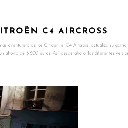
ITROËN C4 AIRCROSS
más aventurero de los Citroën, el C4 Aircross, actualiza su gama
n ahorro de 3.600 euros. Así, desde ahora, las diferentes versio