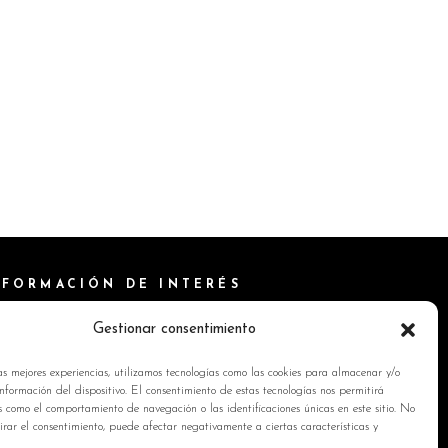
NFORMACIÓN DE INTERÉS
ítica de Cookies
Gestionar consentimiento
isos Legales
as mejores experiencias, utilizamos tecnologías como las cookies para almacenar y/o
ítica de privacidad
nformación del dispositivo. El consentimiento de estas tecnologías nos permitirá
s como el comportamiento de navegación o las identificaciones únicas en este sitio. No
ntacto
tirar el consentimiento, puede afectar negativamente a ciertas características y