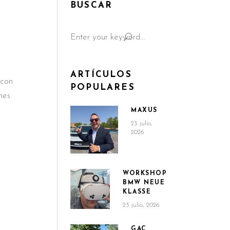
BUSCAR
Search
for:
ARTÍCULOS
 con
POPULARES
nes
MAXUS
23 julio,
2026
WORKSHOP
BMW NEUE
KLASSE
23 julio, 2026
GAC