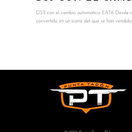
DS3 con el cambio automático EAT6 Desde su 
convertido en un icono del que se han vendid