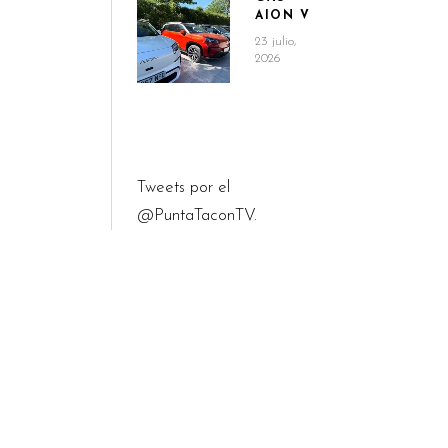
AION V
23 julio,
2026
Tweets por el
@PuntaTaconTV.