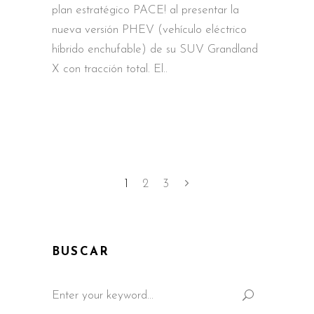
plan estratégico PACE! al presentar la
nueva versión PHEV (vehículo eléctrico
híbrido enchufable) de su SUV Grandland
X con tracción total. El
1
2
3
BUSCAR
Search
for: