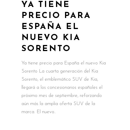
YA TIENE
PRECIO PARA
ESPAÑA EL
NUEVO KIA
SORENTO
Ya tiene precio para España el nuevo Kia
Sorento La cuarta generación del Kia
Sorento, el emblemático SUV de Kia,
llegará a los concesionarios españoles el
próximo mes de septiembre, reforzando
aún más la amplia oferta SUV de la
marca. El nuevo