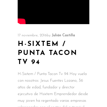
17 noviembre, 2016
by
Julián Castilla
H-SIXTEM /
PUNTA TACON
TV 94
H-Sixtem / Punta Tacon Tv 94 Hoy vuela
con nosotros: Jesus Fuentes Lozano, 36
años de edad, fundador y director
ejecutivo de Hsixtem Emprendedor desde
muy joven ha regentado varias empresas