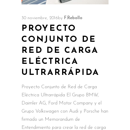
30 noviembre, 2016
by
F.Rebollo
PROYECTO
CONJUNTO DE
RED DE CARGA
ELÉCTRICA
ULTRARRÁPIDA
Proyecto Conjunto de Red de Carga
Eléctrica Ultrarrápida El Grupo BMW,
Daimler AG, Ford Motor Company y el
Grupo Volkswagen con Audi y Porsche han
firmado un Memorandum de
Entendimiento para crear la red de carga