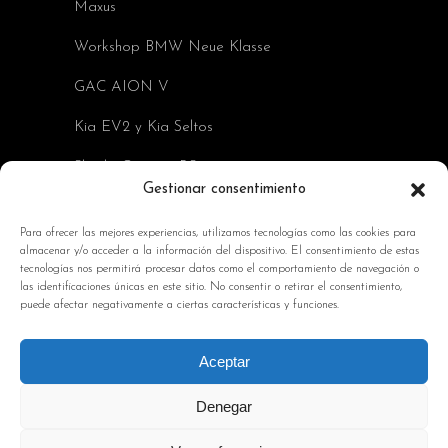
Maxus
Workshop BMW Neue Klasse
GAC AION V
Kia EV2 y Kia Seltos
Skoda Octavia RS
Gestionar consentimiento
INFORMACIÓN DE INTERÉS
Para ofrecer las mejores experiencias, utilizamos tecnologías como las cookies para
almacenar y/o acceder a la información del dispositivo. El consentimiento de estas
Política de Cookies
tecnologías nos permitirá procesar datos como el comportamiento de navegación o
las identificaciones únicas en este sitio. No consentir o retirar el consentimiento,
Avisos Legales
puede afectar negativamente a ciertas características y funciones.
Política de privacidad
Contacto
Aceptar
Denegar