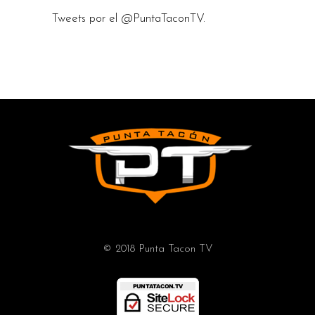
Tweets por el @PuntaTaconTV.
© 2018 Punta Tacon TV