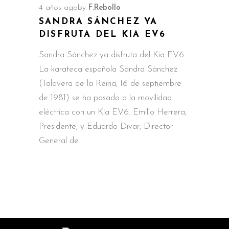
4 años ago
by
F.Rebollo
SANDRA SÁNCHEZ YA
DISFRUTA DEL KIA EV6
Sandra Sánchez ya disfruta del Kia EV6
La karateca española Sandra Sánchez
(Talavera de la Reina, 16 de septiembre
de 1981) se ha pasado a la movilidad
eléctrica con un Kia EV6. Emilio Herrera,
Presidente, y Eduardo Divar, Director
General de