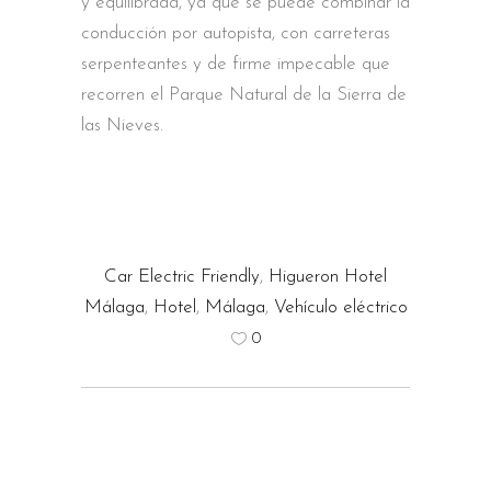
y equilibrada, ya que se puede combinar la
conducción por autopista, con carreteras
serpenteantes y de firme impecable que
recorren el Parque Natural de la Sierra de
las Nieves.
Car Electric Friendly
,
Higueron Hotel
Málaga
,
Hotel
,
Málaga
,
Vehículo eléctrico
0