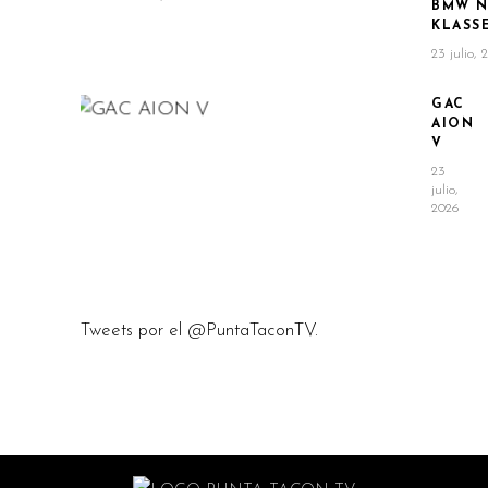
BMW N
KLASS
23 julio, 
GAC
AION
V
23
julio,
2026
Tweets por el @PuntaTaconTV.