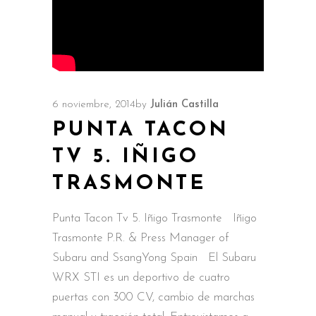
6 noviembre, 2014
by
Julián Castilla
PUNTA TACON
TV 5. IÑIGO
TRASMONTE
Punta Tacon Tv 5. Iñigo Trasmonte Iñigo
Trasmonte P.R. & Press Manager of
Subaru and SsangYong Spain El Subaru
WRX STI es un deportivo de cuatro
puertas con 300 CV, cambio de marchas