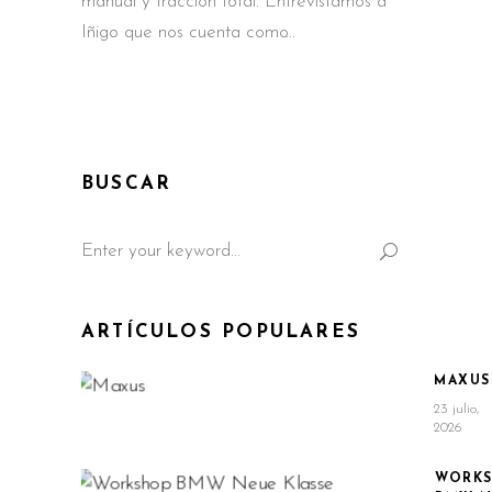
manual y tracción total. Entrevistamos a
Iñigo que nos cuenta como
BUSCAR
Search
for:
ARTÍCULOS POPULARES
MAXUS
23 julio,
2026
WORK