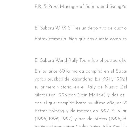
P.R. & Press Manager of Subaru and SsangYo
El Subaru WRX STI es un deportivo de cuatro 
Entrevistamos a Iñigo que nos cuenta como est
El Subaru World Rally Team fue el equipo ofi
En los años 80 la marca compitió en el Subar
varias pruebas del calendario. En 1991 y 1992
su primera victoria, en el Rally de Nueva Ze
pilotos (en 1995 con Colin McRae) y dos de
con el que compitió hasta su último año, en 20
Petter Solberg, y de marcas en 1997. A lo larg
(1995, 1996, 1997) y tres de pilotos (1995, 
equipo pilotos como Carlos Sainz, Juha Kankkun