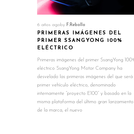
6 años ago
by
F.Rebollo
PRIMERAS IMÁGENES DEL
PRIMER SSANGYONG 100%
ELÉCTRICO
Primeras imágenes del primer SsangYong 100
eléctrico SsangYong Motor Company ha
desvelado las primeras imágenes del que será
primer vehículo eléctrico, denominado
internamente “proyecto E100” y basado en la
misma plataforma del último gran lanzamiento
de la marca, el nuevo