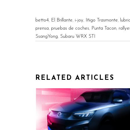
betto4
,
El Brillante
,
i-joy
,
Iñigo Trasmonte
,
lubri
prensa
,
pruebas de coches
,
Punta Tacon
,
rallye
SsangYong
,
Subaru WRX STI
RELATED ARTICLES