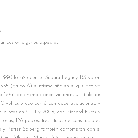
l.
únicos en algunos aspectos.
de 1990 lo hizo con el Subaru Legacy RS ya en
za 555 (grupo A) el mismo año en el que obtuvo
 1996 obteniendo once victorias, un título de
 vehículo que contó con doce evoluciones, y
 de pilotos en 2001 y 2003, con Richard Burns y
rias, 128 podios, tres títulos de constructores
s y Petter Solberg también compitieron con el
 Chris Atkinson, Markku Alén y Peter Bourne.