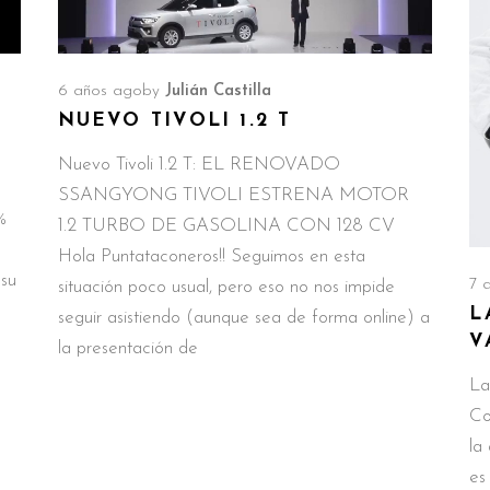
6 años ago
by
Julián Castilla
NUEVO TIVOLI 1.2 T
Nuevo Tivoli 1.2 T: EL RENOVADO
SSANGYONG TIVOLI ESTRENA MOTOR
%
1.2 TURBO DE GASOLINA CON 128 CV
Hola Puntataconeros!! Seguimos en esta
 su
7 
situación poco usual, pero eso no nos impide
L
seguir asistiendo (aunque sea de forma online) a
V
la presentación de
La
Co
la
es