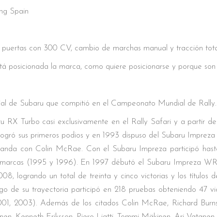
ng Spain
puertas con 300 CV, cambio de marchas manual y tracción tota
á posicionada la marca, como quiere posicionarse y porque son 
cial de Subaru que compitió en el Campeonato Mundial de Rally.
u RX Turbo casi exclusivamente en el Rally Safari y a partir 
 logró sus primeros podios y en 1993 dispuso del Subaru Impre
landa con Colin McRae. Con el Subaru Impreza participó hasta
 marcas (1995 y 1996). En 1997 débutó el Subaru Impreza WRC
08, logrando un total de treinta y cinco victorias y los títulos
o de su trayectoria participó en 218 pruebas obteniendo 47 victo
2001, 2003). Además de los citados Colin McRae, Richard Burn
en, Kenneth Eriksson, Piero Liatti, Tommi Mäkinen, Ari Vatanen,