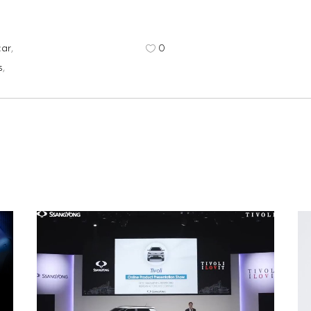
car
,
0
s
,