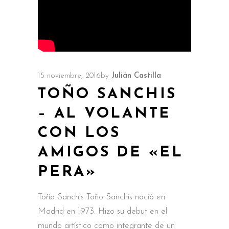
15 noviembre, 2016
by
Julián Castilla
TOÑO SANCHIS
– AL VOLANTE
CON LOS
AMIGOS DE «EL
PERA»
Toño Sanchis Toño Sanchis nació en
Madrid en 1973. Hizo su debut en el
mundo artístico como integrante de un