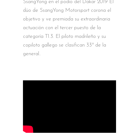
SsangYong en el podio del Dakar 2019 El
dúo de SsangYong Motorsport corona el
objetivo y ve premiada su extraordinaria
actuación con el tercer puesto de la
categoría T1.3. El piloto madrileño y su
copiloto gallego se clasifican 33º de la
general