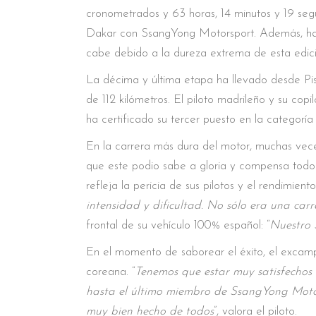
cronometrados y 63 horas, 14 minutos y 19 se
Dakar con SsangYong Motorsport. Además, han 
cabe debido a la dureza extrema de esta edició
La décima y última etapa ha llevado desde Pis
de 112 kilómetros. El piloto madrileño y su co
ha certificado su tercer puesto en la categoría
En la carrera más dura del motor, muchas vece
que este podio sabe a gloria y compensa todo
refleja la pericia de sus pilotos y el rendimiento
intensidad y dificultad. No sólo era una ca
frontal de su vehículo 100% español: “
Nuestro 
En el momento de saborear el éxito, el excam
coreana. “
Tenemos que estar muy satisfechos 
hasta el último miembro de SsangYong Motors
muy bien hecho de todos
”, valora el piloto.