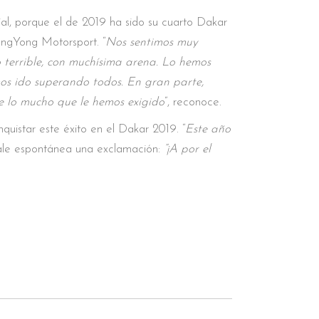
ial, porque el de 2019 ha sido su cuarto Dakar
angYong Motorsport. “
Nos sentimos muy
 terrible, con muchísima arena. Lo hemos
s ido superando todos. En gran parte,
e lo mucho que le hemos exigido
”, reconoce.
uistar este éxito en el Dakar 2019. “
Este año
 sale espontánea una exclamación:
“¡A por el