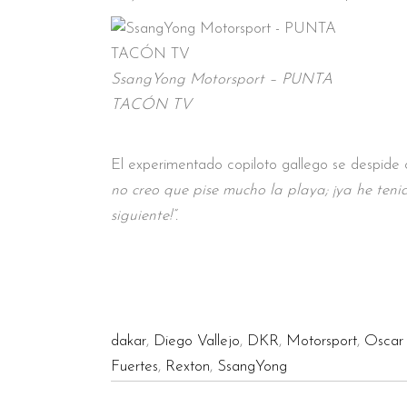
SsangYong Motorsport – PUNTA
TACÓN TV
El experimentado copiloto gallego se despide c
no creo que pise mucho la playa; ¡ya he tenid
siguiente!”.
dakar
,
Diego Vallejo
,
DKR
,
Motorsport
,
Oscar
Fuertes
,
Rexton
,
SsangYong