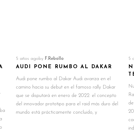
5 años ago
by
F.Rebollo
5 
A
AUDI PONE RUMBO AL DAKAR
N
T
Audi pone rumbo al Dakar Audi avanza en el
Nu
camino hacia su debut en el famoso rally Dakar
y
Ra
que se disputará en enero de 2022: el concepto
de
del innovador prototipo para el raid más duro del
aba
20
mundo está prácticamente concluido, y
a
co
o
in