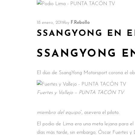
18 enero, 2019
by
F.Rebollo
SSANGYONG EN E
SSANGYONG EN
El dúo de SsangYong Motorsport corona el obje
Fuertes y Vallejo – PUNTA TACÓN TV
miembro del equipo
”, asevera el piloto.
El podio de Lima era una meta lejana para el
días más tarde, sin embargo, Óscar Fuertes y 