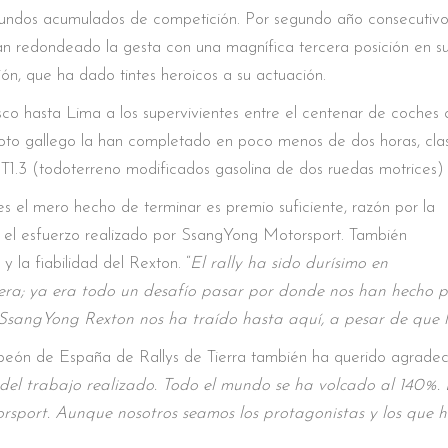
gundos acumulados de competición. Por segundo año consecutivo,
redondeado la gesta con una magnífica tercera posición en su 
n, que ha dado tintes heroicos a su actuación.
co hasta Lima a los supervivientes entre el centenar de coches 
piloto gallego la han completado en poco menos de dos horas, cl
 T1.3 (todoterreno modificados gasolina de dos ruedas motrices) 
s el mero hecho de terminar es premio suficiente, razón por la
 el esfuerzo realizado por SsangYong Motorsport. También
 y la fiabilidad del Rexton. “
El rally ha sido durísimo en
rrera; ya era todo un desafío pasar por donde nos han hecho 
SsangYong Rexton nos ha traído hasta aquí, a pesar de que 
peón de España de Rallys de Tierra también ha querido agradece
del trabajo realizado. Todo el mundo se ha volcado al 140%. 
port. Aunque nosotros seamos los protagonistas y los que hoy