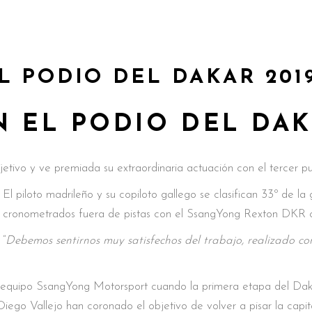
L PODIO DEL DAKAR 201
 EL PODIO DEL DAK
tivo y ve premiada su extraordinaria actuación con el tercer pue
El piloto madrileño y su copiloto gallego se clasifican 33º de l
cronometrados fuera de pistas con el SsangYong Rexton DKR c
“
Debemos sentirnos muy satisfechos del trabajo, realizado co
 equipo SsangYong Motorsport cuando la primera etapa del Dak
Diego Vallejo han coronado el objetivo de volver a pisar la cap