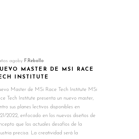
años ago
by
F.Rebollo
UEVO MASTER DE MSI RACE
ECH INSTITUTE
evo Master de MSi Race Tech Institute MSi
ce Tech Institute presenta un nuevo master,
ntro sus planes lectivos disponibles en
21/2022, enfocado en los nuevos diseños de
ncepto que los actuales desafíos de la
dustria precisa. La creatividad será la