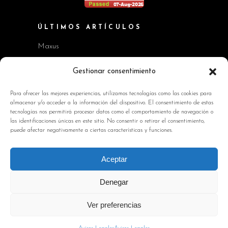
ÚLTIMOS ARTÍCULOS
Maxus
Workshop BMW Neue Klasse
Gestionar consentimiento
GAC AION V
Para ofrecer las mejores experiencias, utilizamos tecnologías como las cookies para
almacenar y/o acceder a la información del dispositivo. El consentimiento de estas
Kia EV2 y Kia Seltos
tecnologías nos permitirá procesar datos como el comportamiento de navegación o
las identificaciones únicas en este sitio. No consentir o retirar el consentimiento,
Skoda Octavia RS
puede afectar negativamente a ciertas características y funciones.
INFORMACIÓN DE INTERÉS
Aceptar
Política de Cookies
Denegar
Avisos Legales
Ver preferencias
Política de privacidad
Contacto