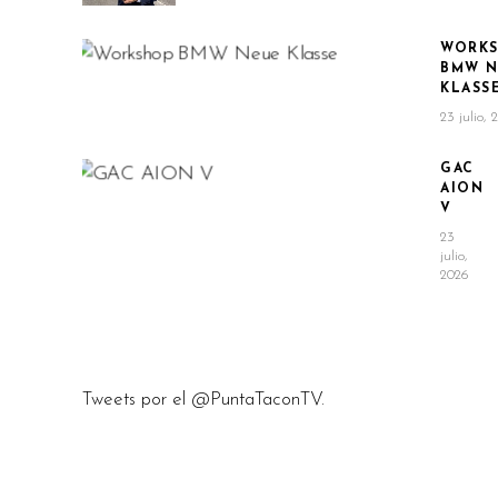
WORK
BMW N
KLASS
23 julio, 
GAC
AION
V
23
julio,
2026
Tweets por el @PuntaTaconTV.