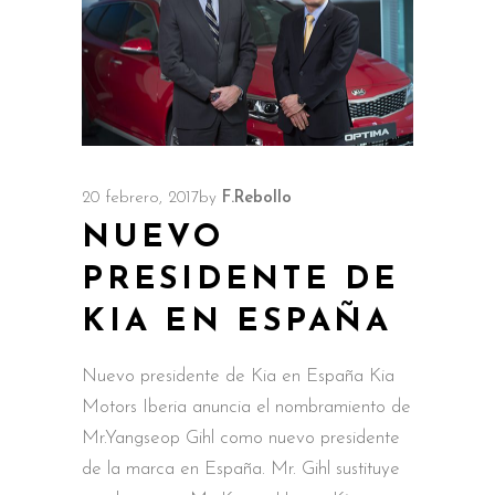
20 febrero, 2017
by
F.Rebollo
NUEVO
PRESIDENTE DE
KIA EN ESPAÑA
Nuevo presidente de Kia en España Kia
Motors Iberia anuncia el nombramiento de
Mr.Yangseop Gihl como nuevo presidente
de la marca en España. Mr. Gihl sustituye