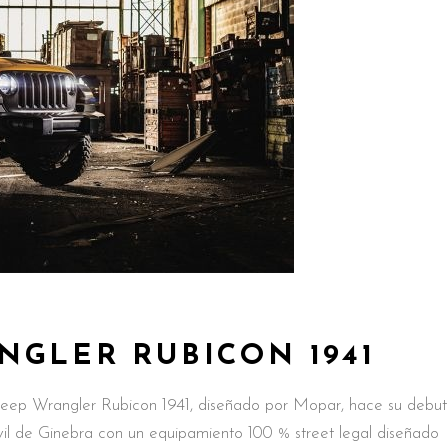
NGLER RUBICON 1941
eep Wrangler Rubicon 1941, diseñado por Mopar, hace su debut
il de Ginebra con un equipamiento 100 % street legal diseñado