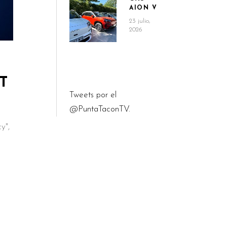
AION V
23 julio,
2026
T
Tweets por el
@PuntaTaconTV.
y",