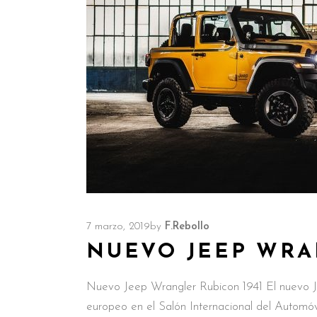
7 marzo, 2019
by
F.Rebollo
NUEVO JEEP WRA
Nuevo Jeep Wrangler Rubicon 1941 El nuevo J
europeo en el Salón Internacional del Automóv