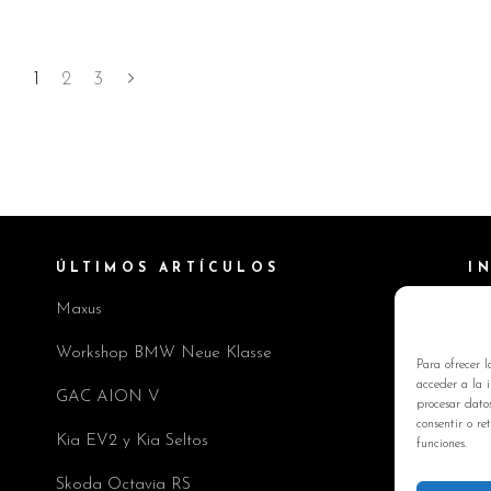
1
2
3
ÚLTIMOS ARTÍCULOS
I
Maxus
Pol
Av
Workshop BMW Neue Klasse
Para ofrecer l
Pol
acceder a la i
GAC AION V
procesar dato
Co
consentir o re
Kia EV2 y Kia Seltos
funciones.
Skoda Octavia RS