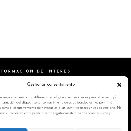
NFORMACIÓN DE INTERÉS
ítica de Cookies
Gestionar consentimiento
isos Legales
as mejores experiencias, utilizamos tecnologías como las cookies para almacenar y/o
ítica de privacidad
nformación del dispositivo. El consentimiento de estas tecnologías nos permitirá
s como el comportamiento de navegación o las identificaciones únicas en este sitio. No
ntacto
tirar el consentimiento, puede afectar negativamente a ciertas características y