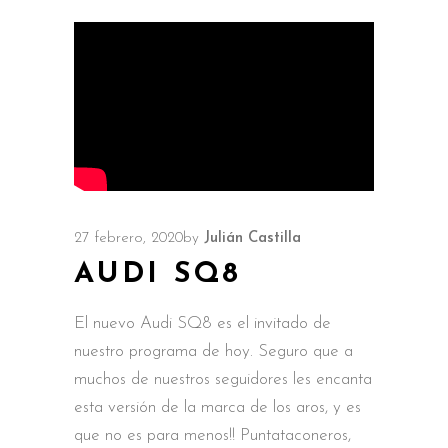
27 febrero, 2020
by
Julián Castilla
AUDI SQ8
El nuevo Audi SQ8 es el invitado de
nuestro programa de hoy. Seguro que a
muchos de nuestros seguidores les encanta
esta versión de la marca de los aros, y es
que no es para menos!! Puntataconeros,