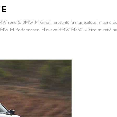
VE
W serie 5, BMW M GmbH presentó la más exitosa limusina d
 BMW M Performance. El nuevo BMW M550i xDrive asumirá ha