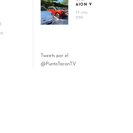
AION V
23 julio,
2026
l
la
Tweets por el
@PuntaTaconTV.