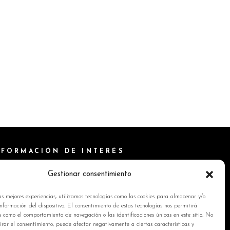
NFORMACIÓN DE INTERÉS
ítica de Cookies
Gestionar consentimiento
isos Legales
as mejores experiencias, utilizamos tecnologías como las cookies para almacenar y/o
ítica de privacidad
nformación del dispositivo. El consentimiento de estas tecnologías nos permitirá
s como el comportamiento de navegación o las identificaciones únicas en este sitio. No
ntacto
tirar el consentimiento, puede afectar negativamente a ciertas características y