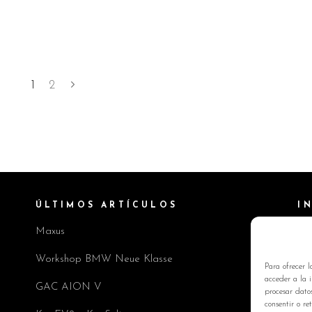
1
2
ÚLTIMOS ARTÍCULOS
I
Maxus
Pol
Av
Workshop BMW Neue Klasse
Para ofrecer l
Pol
acceder a la i
GAC AION V
procesar dato
Co
consentir o re