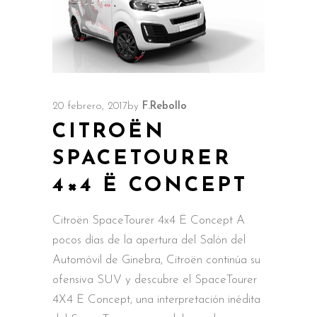
20 febrero, 2017
by
F.Rebollo
CITROËN
SPACETOURER
4×4 Ë CONCEPT
Citroën SpaceTourer 4x4 Ë Concept A
pocos días de la apertura del Salón del
Automóvil de Ginebra, Citroën continúa su
ofensiva SUV y descubre el SpaceTourer
4X4 Ë Concept, una interpretación inédita