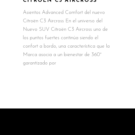
CITROËN C3 AIRCROSS
Asientos Advanced Comfort del nuevo
Citroën C3 Aircross En el universo del
Nuevo SUV Citroën C3 Aircross uno de
los puntos fuertes continúa siendo el
confort a bordo, una característica que la
Marca asocia a un bienestar de 360°
garantizado por