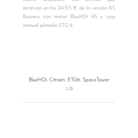
arrancan en los 24.515 € de la versión XS
Business con motor BlueHDi 95 y caja
manual pilotada ETG 6.
BlueHDi
,
Citroën
,
ETG6
,
SpaceTourer
0