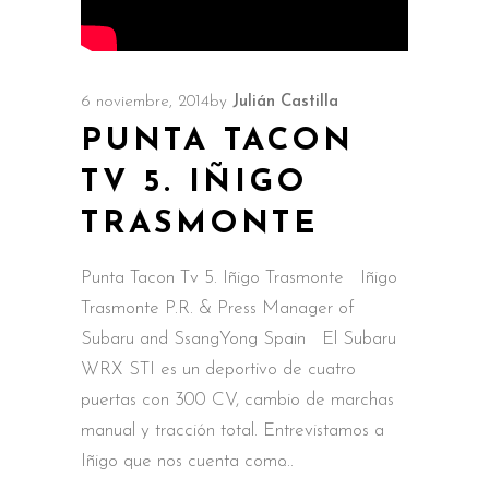
6 noviembre, 2014
by
Julián Castilla
PUNTA TACON
TV 5. IÑIGO
TRASMONTE
Punta Tacon Tv 5. Iñigo Trasmonte Iñigo
Trasmonte P.R. & Press Manager of
Subaru and SsangYong Spain El Subaru
WRX STI es un deportivo de cuatro
puertas con 300 CV, cambio de marchas
manual y tracción total. Entrevistamos a
Iñigo que nos cuenta como