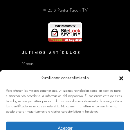
© 2018 Punta Tacon TV
ÚLTIMOS ARTÍCULOS
Maxus
Workshop BMW Neue Klasse
Gestionar consentimiento
GAC AION V
Para ofrecer las mejores experiencias, utilizamos tecnologías como las cookies para
almacenar y/o acceder a la información del dispositivo. El consentimiento de estas
Kia EV2 y Kia Seltos
tecnologías nos permitirá procesar datos como el comportamiento de navegación o
las identificaciones únicas en este sitio. No consentir o retirar el consentimiento,
Skoda Octavia RS
puede afectar negativamente a ciertas características y funciones.
INFORMACIÓN DE INTERÉS
Aceptar