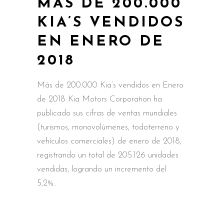
MÁS DE 200.000
KIA’S VENDIDOS
EN ENERO DE
2018
Más de 200.000 Kia’s vendidos en Enero
de 2018 Kia Motors Corporation ha
publicado sus cifras de ventas mundiales
(turismos, monovolúmenes, todoterreno y
vehículos comerciales) de enero de 2018,
registrando un total de 205.126 unidades
vendidas, logrando un incremento del
5,2%