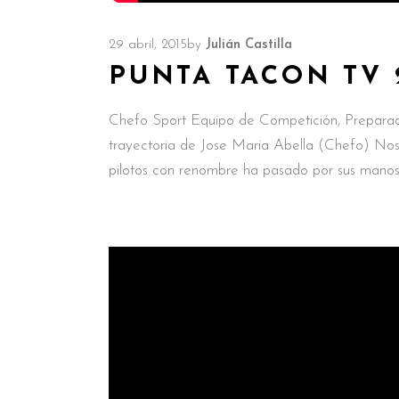
29 abril, 2015
by
Julián Castilla
PUNTA TACON TV 
Chefo Sport Equipo de Competición, Preparado
trayectoria de Jose Maria Abella (Chefo) Nos 
pilotos con renombre ha pasado por sus mano