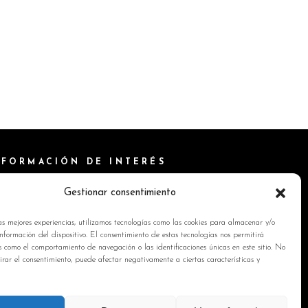
NFORMACIÓN DE INTERÉS
ítica de Cookies
Gestionar consentimiento
isos Legales
as mejores experiencias, utilizamos tecnologías como las cookies para almacenar y/o
ítica de privacidad
nformación del dispositivo. El consentimiento de estas tecnologías nos permitirá
s como el comportamiento de navegación o las identificaciones únicas en este sitio. No
ntacto
tirar el consentimiento, puede afectar negativamente a ciertas características y