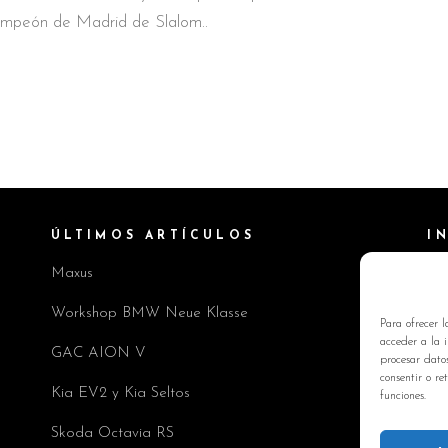
peón de Madrid de Slalom
ÚLTIMOS ARTÍCULOS
I
Maxus
Pol
Av
Workshop BMW Neue Klasse
Para ofrecer l
Pol
acceder a la i
GAC AION V
procesar dato
Co
consentir o re
Kia EV2 y Kia Seltos
funciones.
Skoda Octavia RS