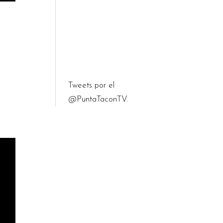
e
Tweets por el
@PuntaTaconTV.