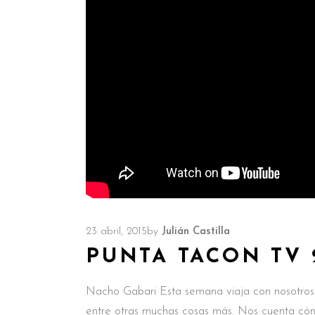
23 abril, 2015
by
Julián Castilla
PUNTA TACON TV 
Nacho Gabari Esta semana viaja con nosotros:
entre otras muchas cosas más. Nos cuenta cóm