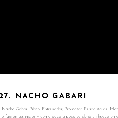
27. NACHO GABARI
 Nacho Gabari Piloto, Entrenador, Promotor, Periodista del Mot
o fueron sus inicios y como poco a poco se abrió un hueco en 