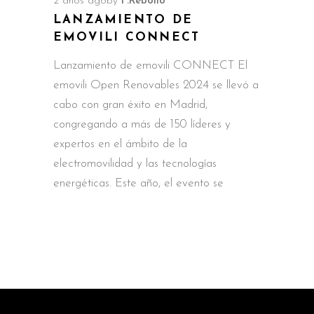
2 años ago
by
F.Rebollo
LANZAMIENTO DE
EMOVILI CONNECT
Lanzamiento de emovili CONNECT El
emovili Open Renovables 2024 se llevó a
cabo con gran éxito en Madrid,
congregando a más de 150 líderes y
expertos en el ámbito de la
electromovilidad y las tecnologías
energéticas. Este año, el evento se