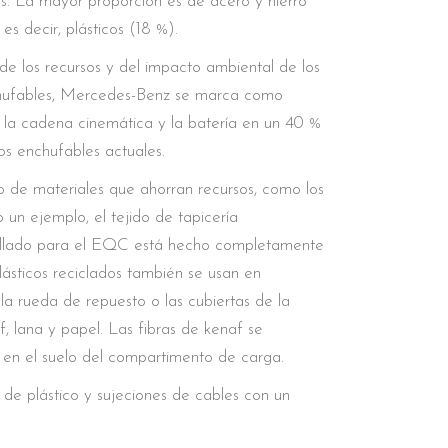
 La mayor proporción es de acero y hierro
es decir, plásticos (18 %).
 de los recursos y del impacto ambiental de los
enchufables, Mercedes-Benz se marca como
e la cadena cinemática y la batería en un 40 %
os enchufables actuales.
o de materiales que ahorran recursos, como los
 un ejemplo, el tejido de tapicería
rollado para el EQC está hecho completamente
plásticos reciclados también se usan en
a rueda de repuesto o las cubiertas de la
, lana y papel. Las fibras de kenaf se
l en el suelo del compartimento de carga.
e plástico y sujeciones de cables con un