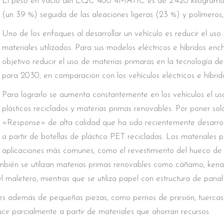
El peso en vacío del EQC 400 4MATIC es de 2.420 kilogramos.
(un 39 %) seguida de las aleaciones ligeras (23 %) y polímeros, 
Uno de los enfoques al desarrollar un vehículo es reducir el uso
materiales utilizados. Para sus modelos eléctricos e híbridos 
objetivo reducir el uso de materias primaras en la tecnología d
para 2030, en comparación con los vehículos eléctricos e híbrid
Para lograrlo se aumenta constantemente en los vehículos el us
plásticos reciclados y materias primas renovables. Por poner solo
«Response» de alta calidad que ha sido recientemente desar
a partir de botellas de plástico PET recicladas. Los materiales 
aplicaciones más comunes, como el revestimiento del hueco de l
mbién se utilizan materias primas renovables como cáñamo, kenaf
l maletero, mientras que se utiliza papel con estructura de pana
 además de pequeñas piezas, como pernos de presión, tuercas d
cir parcialmente a partir de materiales que ahorran recursos.