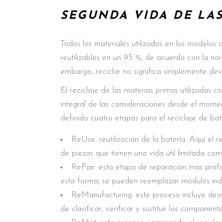
SEGUNDA VIDA DE LAS
Todos los materiales utilizados en los modelo
reutilizables en un 95 %, de acuerdo con la 
embargo, reciclar no significa simplemente devo
El reciclaje de las materias primas utilizadas co
integral de las consideraciones desde el mom
definido cuatro etapas para el reciclaje de bat
ReUse: reutilización de la batería. Aquí el r
de piezas que tienen una vida útil limitada como
RePair: esta etapa de reparación más profu
esta forma, se pueden reemplazar módulos indiv
ReManufacturing: este proceso incluye de
de clasificar, verificar y sustituir los compone