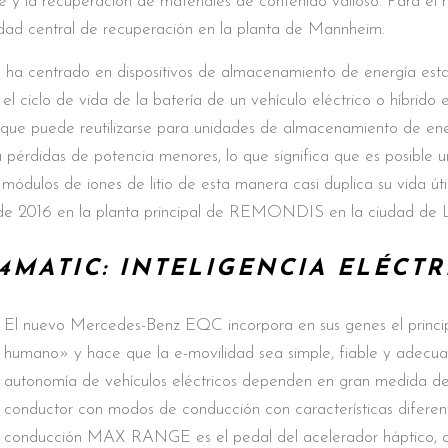
y la recuperación de materiales de contenido valioso. Para el r
idad central de recuperación en la planta de Mannheim.
ha centrado en dispositivos de almacenamiento de energía estaci
iclo de vida de la batería de un vehículo eléctrico o híbrido 
 que puede reutilizarse para unidades de almacenamiento de ener
 a pérdidas de potencia menores, lo que significa que es posible
s módulos de iones de litio de esta manera casi duplica su vida ú
 de 2016 en la planta principal de REMONDIS en la ciudad de L
MATIC: INTELIGENCIA ELÉCTR
El nuevo Mercedes-Benz EQC incorpora en sus genes el princip
humano» y hace que la e-movilidad sea simple, fiable y adecuad
autonomía de vehículos eléctricos dependen en gran medida de
conductor con modos de conducción con características difer
conducción MAX RANGE es el pedal del acelerador háptico, q