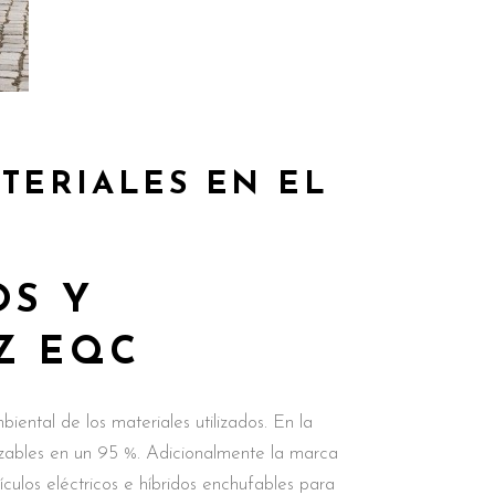
TERIALES EN EL
OS Y
Z EQC
ental de los materiales utilizados. En la
lizables en un 95 %. Adicionalmente la marca
culos eléctricos e híbridos enchufables para