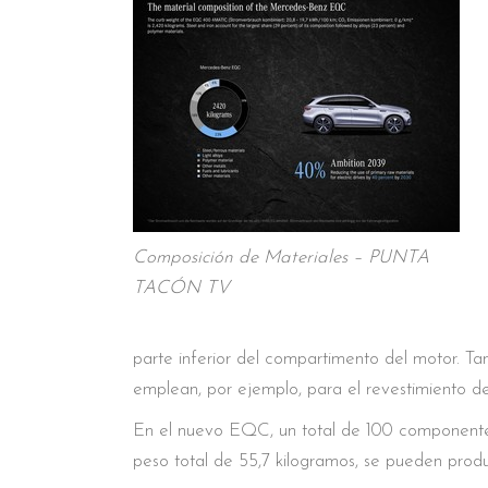
Composición de Materiales – PUNTA
TACÓN TV
parte inferior del compartimento del motor. Ta
emplean, por ejemplo, para el revestimiento de
En el nuevo EQC, un total de 100 componentes
peso total de 55,7 kilogramos, se pueden produ