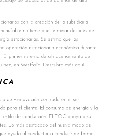
eciclaje de productos de baterías de alto
onarios con la creación de la subsidiaria
enchufable no tiene que terminar después de
gía estacionarias. Se estima que las
 una operación estacionaria económica durante
til. El primer sistema de almacenamiento de
ünen, en Westfalia. Descubra más aquí.
ICA
io de «innovación centrada en el ser
a para el cliente. El consumo de energía y la
l estilo de conducción. El EQC apoya a su
entes. Lo más destacado del nuevo modo de
ue ayuda al conductor a conducir de forma