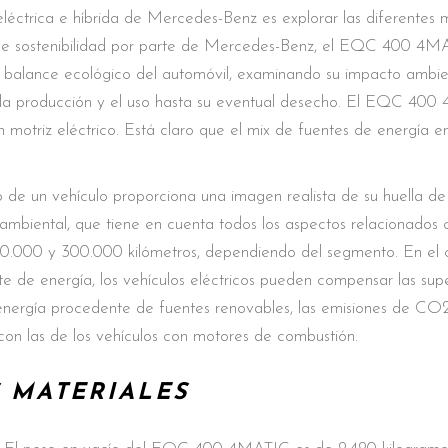
éctrica e híbrida de Mercedes-Benz es explorar las diferentes
co de sostenibilidad por parte de Mercedes-Benz, el EQC 400 4M
balance ecológico del automóvil, examinando su impacto ambient
r la producción y el uso hasta su eventual desecho. El EQC 400
ren motriz eléctrico. Está claro que el mix de fuentes de energía
to de un vehículo proporciona una imagen realista de su huella
biental, que tiene en cuenta todos los aspectos relacionados con
 150.000 y 300.000 kilómetros, dependiendo del segmento. En el
nte de energía, los vehículos eléctricos pueden compensar las s
 energía procedente de fuentes renovables, las emisiones de CO2 
on las de los vehículos con motores de combustión.
 MATERIALES