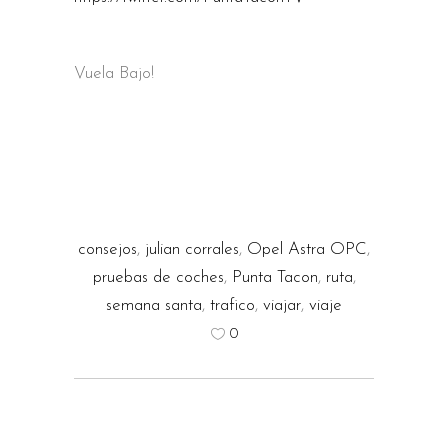
Vuela Bajo!
consejos
,
julian corrales
,
Opel Astra OPC
,
pruebas de coches
,
Punta Tacon
,
ruta
,
semana santa
,
trafico
,
viajar
,
viaje
0