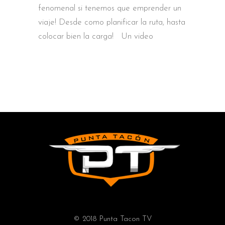
fenomenal si tenemos que emprender un
viaje! Desde como planificar la ruta, hasta
colocar bien la carga! Un video
© 2018 Punta Tacon TV