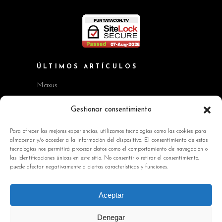
ÚLTIMOS ARTÍCULOS
Maxus
Workshop BMW Neue Klasse
Gestionar consentimiento
GAC AION V
Para ofrecer las mejores experiencias, utilizamos tecnologías como las cookies para
almacenar y/o acceder a la información del dispositivo. El consentimiento de estas
Kia EV2 y Kia Seltos
tecnologías nos permitirá procesar datos como el comportamiento de navegación o
las identificaciones únicas en este sitio. No consentir o retirar el consentimiento,
Skoda Octavia RS
puede afectar negativamente a ciertas características y funciones.
INFORMACIÓN DE INTERÉS
Aceptar
Política de Cookies
Denegar