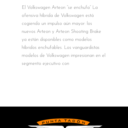
El Volkswagen Arteon “se enchufa” La
ofensiva híbrida de Volkswagen está
cogiendo un impulso aún mayor: los
nuevos Arteon y Arteon Shooting Brake
ya están disponibles como modelos
híbridos enchufables. Los vanguardistas
modelos de Volkswagen impresionan en el
segmento ejecutivo con