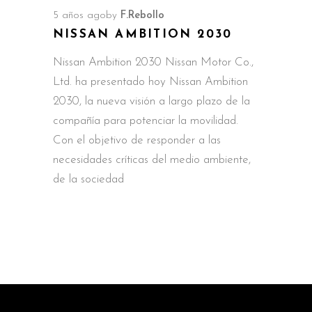
5 años ago
by
F.Rebollo
NISSAN AMBITION 2030
Nissan Ambition 2030 Nissan Motor Co.,
Ltd. ha presentado hoy Nissan Ambition
2030, la nueva visión a largo plazo de la
compañía para potenciar la movilidad.
Con el objetivo de responder a las
necesidades críticas del medio ambiente,
de la sociedad