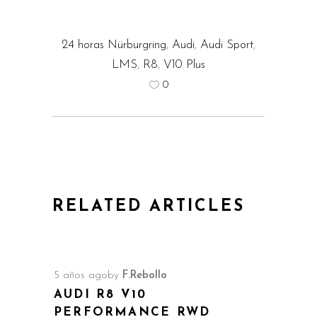
24 horas Nürburgring
,
Audi
,
Audi Sport
,
LMS
,
R8
,
V10 Plus
0
RELATED ARTICLES
5 años ago
by
F.Rebollo
AUDI R8 V10
PERFORMANCE RWD