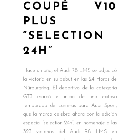
COUPÉ V10
PLUS
“SELECTION
24H”
Hace un año, el Audi R8 LMS se adjudicó
la victoria en su debut en las 24 Horas de
Nürburgring. El deportivo de la categoría
GT3 marcó el inicio de una exitosa
temporada de carreras para Audi Sport,
que la marca celebra ahora con la edición
especial “selection 24h”, en homenaje a las
323 victorias del Audi R8 LMS en