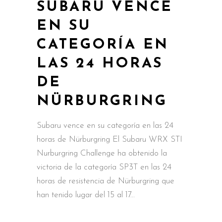
SUBARU VENCE
EN SU
CATEGORÍA EN
LAS 24 HORAS
DE
NÜRBURGRING
Subaru vence en su categoría en las 24
horas de Nürburgring El Subaru WRX STI
Nurburgring Challenge ha obtenido la
victoria de la categoría SP3T en las 24
horas de resistencia de Nürburgring que
han tenido lugar del 15 al 17