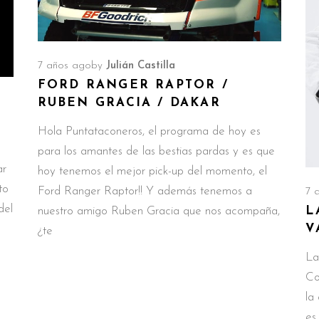
7 años ago
by
Julián Castilla
FORD RANGER RAPTOR /
RUBEN GRACIA / DAKAR
Hola Puntataconeros, el programa de hoy es
para los amantes de las bestias pardas y es que
ar
hoy tenemos el mejor pick-up del momento, el
to
Ford Ranger Raptor!! Y además tenemos a
7 
del
nuestro amigo Ruben Gracia que nos acompaña,
L
V
¿te
La
Co
la
es