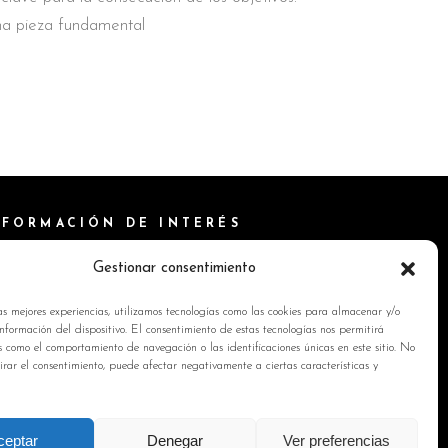
a pieza fundamental
NFORMACIÓN DE INTERÉS
ítica de Cookies
Gestionar consentimiento
isos Legales
as mejores experiencias, utilizamos tecnologías como las cookies para almacenar y/o
ítica de privacidad
nformación del dispositivo. El consentimiento de estas tecnologías nos permitirá
s como el comportamiento de navegación o las identificaciones únicas en este sitio. No
ntacto
tirar el consentimiento, puede afectar negativamente a ciertas características y
ceptar
Denegar
Ver preferencias