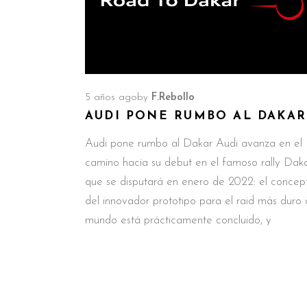
5 años ago
by
F.Rebollo
AUDI PONE RUMBO AL DAKAR
Audi pone rumbo al Dakar Audi avanza en el
camino hacia su debut en el famoso rally Dak
que se disputará en enero de 2022: el concep
del innovador prototipo para el raid más duro 
mundo está prácticamente concluido, y