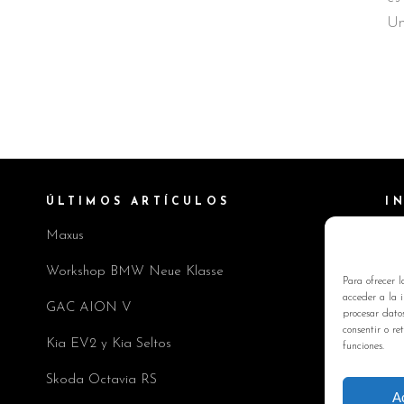
Un
ÚLTIMOS ARTÍCULOS
I
Maxus
Pol
Av
Workshop BMW Neue Klasse
Para ofrecer l
Pol
acceder a la i
GAC AION V
procesar dato
Co
consentir o re
Kia EV2 y Kia Seltos
funciones.
Skoda Octavia RS
A