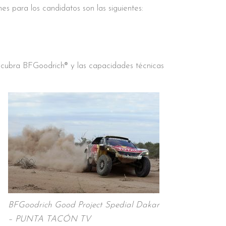
s para los candidatos son las siguientes:
no cubra BFGoodrich® y las capacidades técnicas
BFGoodrich Good Project Spedial Dakar
– PUNTA TACÓN TV