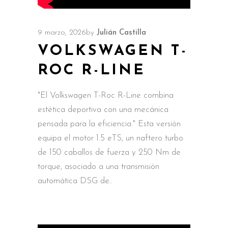
9 marzo, 2026
by
Julián Castilla
VOLKSWAGEN T-
ROC R-LINE
"El Volkswagen T-Roc R-Line combina
estética deportiva con una mecánica
pensada para la eficiencia." Esta versión
equipa el motor 1.5 eTS, un naftero turbo
de 150 caballos de fuerza y 250 Nm de
torque, asociado a una transmisión
automática DSG de