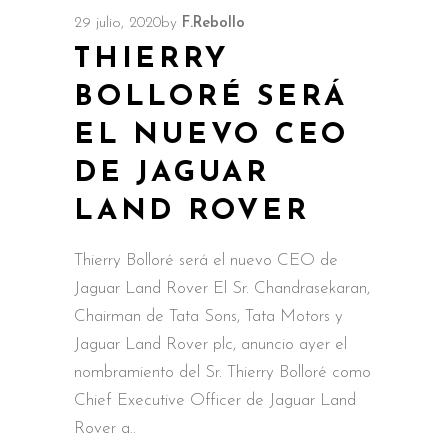
29 julio, 2020
by
F.Rebollo
THIERRY
BOLLORÉ SERÁ
EL NUEVO CEO
DE JAGUAR
LAND ROVER
Thierry Bolloré será el nuevo CEO de
Jaguar Land Rover El Sr. Chandrasekaran,
Chairman de Tata Sons, Tata Motors y
Jaguar Land Rover plc, anuncio ayer el
nombramiento del Sr. Thierry Bolloré como
Chief Executive Officer de Jaguar Land
Rover a