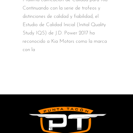
Continuando con la serie de trofeos y
distinciones de calidad y fiabilidad, el
Estudio de Calidad Inicial (Initial Quality
Study IQS) de J.D. Power 2017 ha
reconocido a Kia Motors como la marca
con la