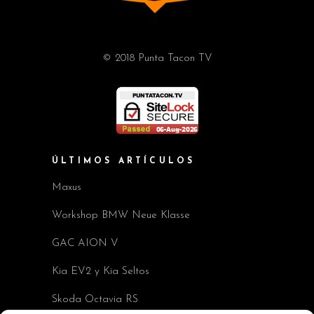
© 2018 Punta Tacon TV
ÚLTIMOS ARTÍCULOS
Maxus
Workshop BMW Neue Klasse
GAC AION V
Kia EV2 y Kia Seltos
Skoda Octavia RS