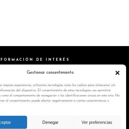
NFORMACIÓN DE INTERÉS
ítica de Cookies
Gestionar consentimiento
isos Legales
as mejores experiencias, utilizamos tecnologías como las cookies para almacenar y/o
ítica de privacidad
nformación del dispositivo. El consentimiento de estas tecnologías nos permitirá
s como el comportamiento de navegación o las identificaciones únicas en este sitio. No
ntacto
tirar el consentimiento, puede afectar negativamente a ciertas características y
ceptar
Denegar
Ver preferencias