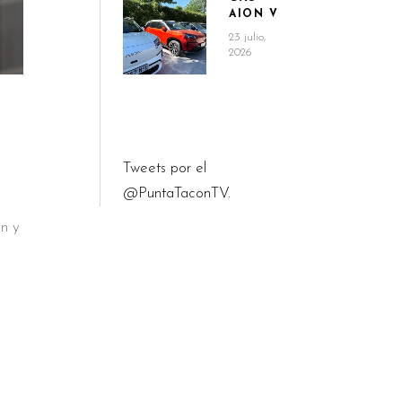
AION V
23 julio,
2026
Tweets por el
@PuntaTaconTV.
n y