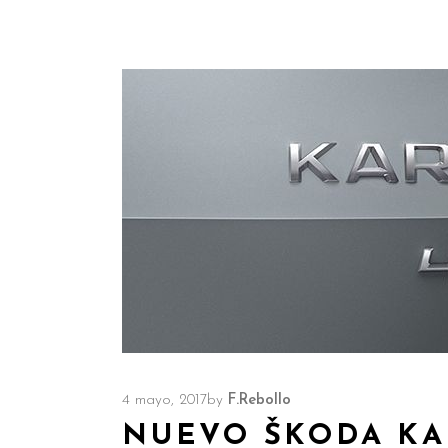
4 mayo, 2017
by
F.Rebollo
NUEVO ŠKODA K