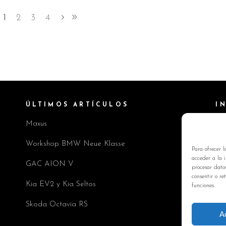
1
2
3
4
ÚLTIMOS ARTÍCULOS
I
Maxus
Pol
Av
Workshop BMW Neue Klasse
Para ofrecer l
Pol
acceder a la i
GAC AION V
procesar dato
Co
consentir o re
Kia EV2 y Kia Seltos
funciones.
Skoda Octavia RS
A