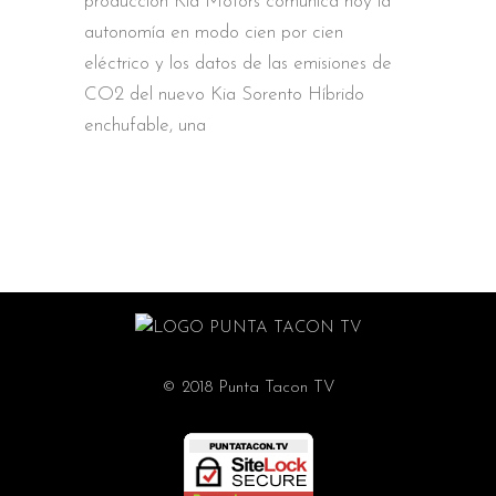
producción Kia Motors comunica hoy la
autonomía en modo cien por cien
eléctrico y los datos de las emisiones de
CO2 del nuevo Kia Sorento Híbrido
enchufable, una
© 2018 Punta Tacon TV