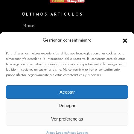
ÚLTIMOS ARTÍCULOS
Maxus
Workshop BMW Neue Klasse
Gestionar consentimiento
GAC AION V
Para ofrecer las mejores experiencias, utilizamos tecnologías como las cookies para
almacenar y/o acceder a la información del dispositivo. El consentimiento de estas
Kia EV2 y Kia Seltos
tecnologías nos permitirá procesar datos como el comportamiento de navegación o
las identificaciones únicas en este sitio. No consentir o retirar el consentimiento,
Skoda Octavia RS
puede afectar negativamente a ciertas características y funciones.
INFORMACIÓN DE INTERÉS
Aceptar
Política de Cookies
Denegar
Avisos Legales
Ver preferencias
Política de privacidad
Contacto
Avisos Legales
Avisos Legales