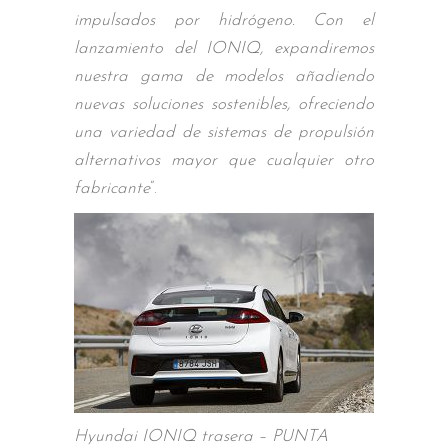
impulsados por hidrógeno. Con el
lanzamiento del IONIQ, expandiremos
nuestra gama de modelos añadiendo
nuevas soluciones sostenibles, ofreciendo
una variedad de sistemas de propulsión
alternativos mayor que cualquier otro
fabricante
”.
Hyundai IONIQ trasera – PUNTA