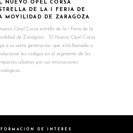
L NUEVO OPEL CORSA
STRELLA DE LA I FERIA DE
A MOVILIDAD DE ZARAGOZA
 nuevo Opel Corsa estrella de la I Feria de la
vilidad de Zaragoza “El Nuevo Opel Corsa
ega a su sexta generación, que está llamada a
volucionar los códigos en el segmento de los
mpactos urbanos por sus innovaciones
cnológicas
NFORMACIÓN DE INTERÉS