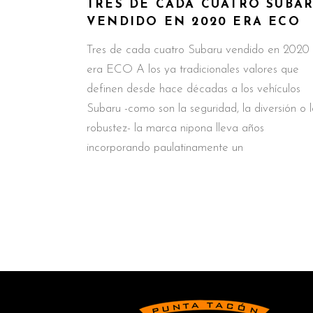
TRES DE CADA CUATRO SUBA
VENDIDO EN 2020 ERA ECO
Tres de cada cuatro Subaru vendido en 2020
era ECO A los ya tradicionales valores que
definen desde hace décadas a los vehículos
Subaru -como son la seguridad, la diversión o 
robustez- la marca nipona lleva años
incorporando paulatinamente un