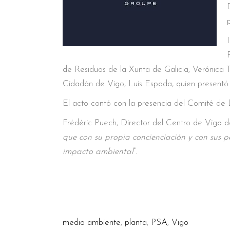
de Residuos de la Xunta de Galicia, Verónica T
Cidadán de Vigo, Luis Espada, quien presentó u
El acto contó con la presencia del Comité de 
Frédéric Puech, Director del Centro de Vigo d
que con su propia concienciación y con sus 
impacto ambiental
”.
medio ambiente
,
planta
,
PSA
,
Vigo