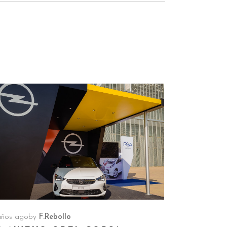
años ago
by
F.Rebollo