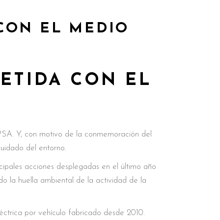
CON EL MEDIO
ETIDA CON EL
 PSA. Y, con motivo de la conmemoración del
uidado del entorno.
incipales acciones desplegadas en el último año
o la huella ambiental de la actividad de la
ctrica por vehículo fabricado desde 2010.