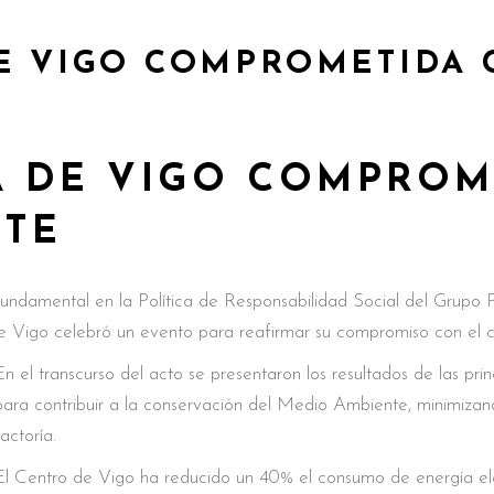
DE VIGO COMPROMETIDA 
A DE VIGO COMPROM
NTE
fundamental en la Política de Responsabilidad Social del Grupo
 Vigo celebró un evento para reafirmar su compromiso con el c
En el transcurso del acto se presentaron los resultados de las pr
para contribuir a la conservación del Medio Ambiente, minimizand
factoría.
El Centro de Vigo ha reducido un 40% el consumo de energía elé