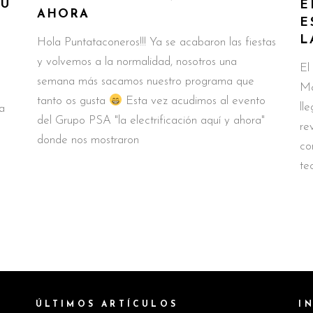
RU
E
AHORA
E
L
Hola Puntataconeros!!! Ya se acabaron las fiestas
y volvemos a la normalidad, nosotros una
El
semana más sacamos nuestro programa que
Mo
tanto os gusta
Esta vez acudimos al evento
ll
la
del Grupo PSA "la electrificación aquí y ahora"
re
donde nos mostraron
co
te
ÚLTIMOS ARTÍCULOS
I