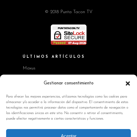
© 2018 Punta Tacon TV
ÚLTIMOS ARTÍCULOS
Maxus
Workshop BMW Neue Klasse
Gestionar consentimiento
GAC AION V
Para ofrecer las mejores experiencias, utilizamos tecnologías como las cookies para
almacenar y/o acceder a la información del dispositivo. El consentimiento de estas
Kia EV2 y Kia Seltos
tecnologías nos permitirá procesar datos como el comportamiento de navegación o
las identificaciones únicas en este sitio. No consentir o retirar el consentimiento,
Skoda Octavia RS
puede afectar negativamente a ciertas características y funciones.
INFORMACIÓN DE INTERÉS
Aceptar