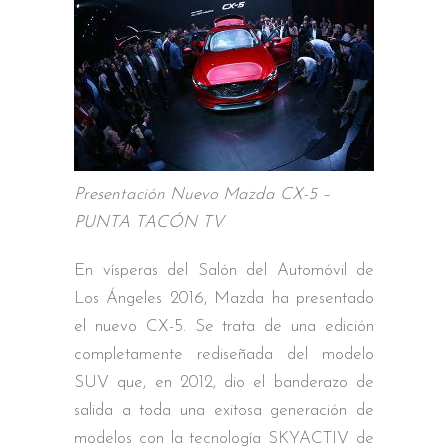
Presentación Nuevo Mazda CX-5 –
PUNTA TACÓN TV
En vísperas del Salón del Automóvil de
Los Ángeles 2016, Mazda ha presentado
el nuevo CX-5. Se trata de una edición
completamente rediseñada del modelo
SUV que, en 2012, dio el banderazo de
salida a toda una exitosa generación de
modelos con la tecnología SKYACTIV de