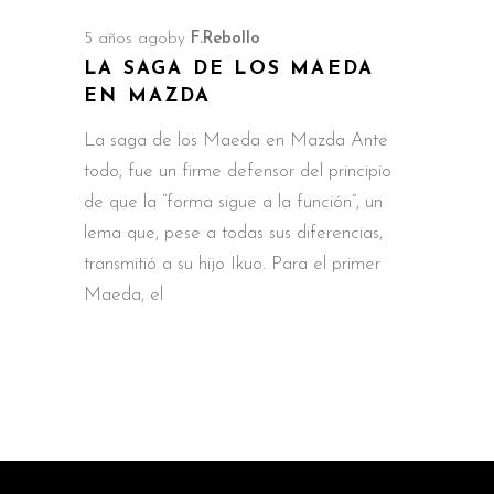
5 años ago
by
F.Rebollo
LA SAGA DE LOS MAEDA
EN MAZDA
La saga de los Maeda en Mazda Ante
todo, fue un firme defensor del principio
de que la “forma sigue a la función”, un
lema que, pese a todas sus diferencias,
transmitió a su hijo Ikuo. Para el primer
Maeda, el