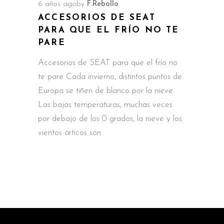
6 años ago
by
F.Rebollo
ACCESORIOS DE SEAT
PARA QUE EL FRÍO NO TE
PARE
Accesorios de SEAT para que el frío no
te pare Cada invierno, distintos puntos de
Europa se tiñen de blanco por la nieve.
Las bajas temperaturas, muchas veces
por debajo de los 0 grados, la nieve y los
vientos árticos son