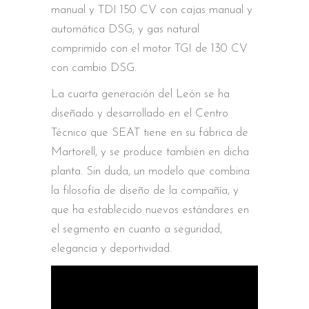
manual y TDI 150 CV con cajas manual y
automática DSG; y gas natural
comprimido con el motor TGI de 130 CV
con cambio DSG.
La cuarta generación del León se ha
diseñado y desarrollado en el Centro
Técnico que SEAT tiene en su fábrica de
Martorell, y se produce también en dicha
planta. Sin duda, un modelo que combina
la filosofía de diseño de la compañía, y
que ha establecido nuevos estándares en
el segmento en cuanto a seguridad,
elegancia y deportividad.