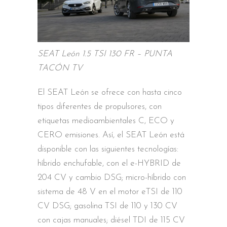
SEAT León 1.5 TSI 130 FR – PUNTA
TACÓN TV
El SEAT León se ofrece con hasta cinco
tipos diferentes de propulsores, con
etiquetas medioambientales C, ECO y
CERO emisiones. Así, el SEAT León está
disponible con las siguientes tecnologías:
híbrido enchufable, con el e-HYBRID de
204 CV y cambio DSG; micro-híbrido con
sistema de 48 V en el motor eTSI de 110
CV DSG; gasolina TSI de 110 y 130 CV
con cajas manuales; diésel TDI de 115 CV