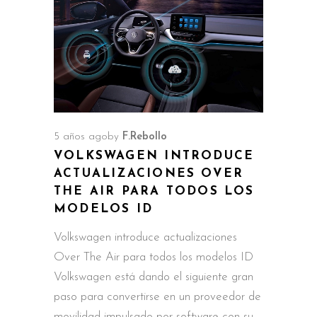
5 años ago
by
F.Rebollo
VOLKSWAGEN INTRODUCE
ACTUALIZACIONES OVER
THE AIR PARA TODOS LOS
MODELOS ID
Volkswagen introduce actualizaciones
Over The Air para todos los modelos ID
Volkswagen está dando el siguiente gran
paso para convertirse en un proveedor de
movilidad impulsado por software con su