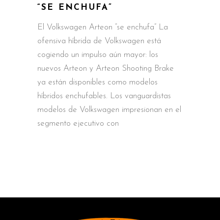
“SE ENCHUFA”
El Volkswagen Arteon “se enchufa” La
ofensiva híbrida de Volkswagen está
cogiendo un impulso aún mayor: los
nuevos Arteon y Arteon Shooting Brake
ya están disponibles como modelos
híbridos enchufables. Los vanguardistas
modelos de Volkswagen impresionan en el
segmento ejecutivo con