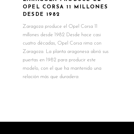
OPEL CORSA 11 MILLONES
DESDE 1982
Zaragoza produce el Opel Corsa 11
millones desde 1982 Desde hace casi
cuatro décadas, Opel Corsa rima con
Zaragoza. La planta aragonesa abrió sus
puertas en 1982 para producir este
modelo, con el que ha mantenido una
relación más que duradera: