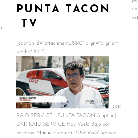
pa
PUNTA TACON
co
es
TV
s
[caption id="attachment_8810" align="alignleft"
width="300"]
DKR
RAID SERVICE - PUNTA TACON[/caption]
DKR RAID SERVICE Hoy Vuela Bajo con
nosotros: Manuel Cabrera
DKR Raid Service