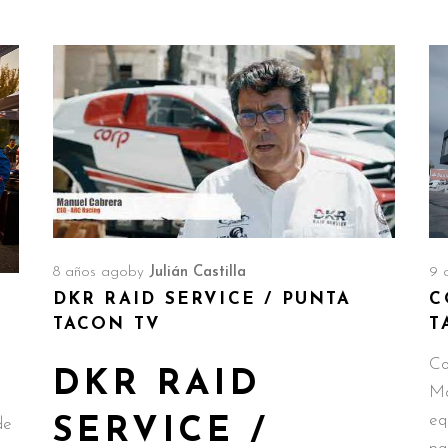
9 
8 años ago
by
Julián Castilla
C
DKR RAID SERVICE / PUNTA
T
TACON TV
Co
DKR RAID
Mo
eq
SERVICE /
de