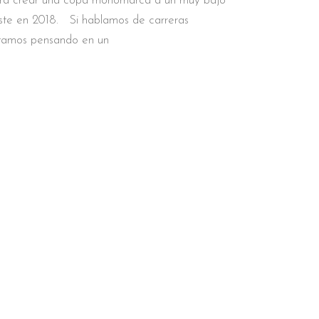
ra crear una copa monomarca a un muy bajo
ste en 2018. Si hablamos de carreras
tamos pensando en un