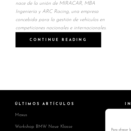
nace de la unión de MIRACAR, MBA
Ingeniería y ARC Racing, una empresa
concebida para la gestión de vehículos en
competiciones nacionales e internacionales.
CONTINUE READING
ÚLTIMOS ARTÍCULOS
I
Maxus
Pol
Av
Workshop BMW Neue Klasse
Para ofrecer l