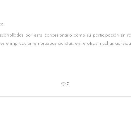
ca
sarrolladas por este concesionario como su participación en rall
nes e implicación en pruebas ciclistas, entre otras muchas activid
0