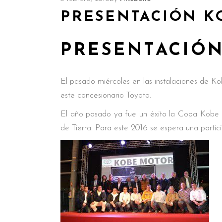
PRESENTACIÓN K
PRESENTACIÓN
El pasado miércoles en las instalaciones de K
este concesionario Toyota.
El año pasado ya fue un éxito la Copa Kobe 
de Tierra. Para este 2016 se espera una partic