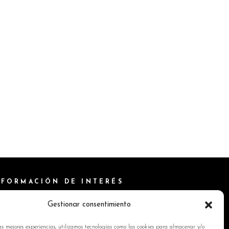
NFORMACIÓN DE INTERÉS
ítica de Cookies
Gestionar consentimiento
isos Legales
as mejores experiencias, utilizamos tecnologías como las cookies para almacenar y/o