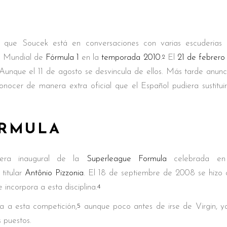
 que Soucek está en conversaciones con varias escuderias e
o Mundial de
Fórmula 1
en la
temporada 2010
.
El
21 de febrero
2
unque el 11 de agosto se desvincula de ellos. Más tarde anunci
nocer de manera extra oficial que el Español pudiera sustitui
ORMULA
rera inaugural de la
Superleague Formula
celebrada 
 titular
Antônio Pizzonia
. El 18 de septiembre de 2008 se hizo o
e incorpora a esta disciplina.
4
ía a esta competición,
aunque poco antes de irse de Virgin, ya
5
s puestos.