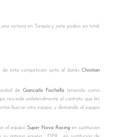
 una victoria en Turquía y siete podios en total,
a
de esta competición junto al danés
Christian
piedad de
Giancarlo Fisichella
teniendo como
po rescinde unilateralmente el contrato que les
tentar buscar otro equipo, y demandó al equipo
on el equipo
Super Nova Racing
en sustitución
n su antiguo equipo , DPR , en sustitución de