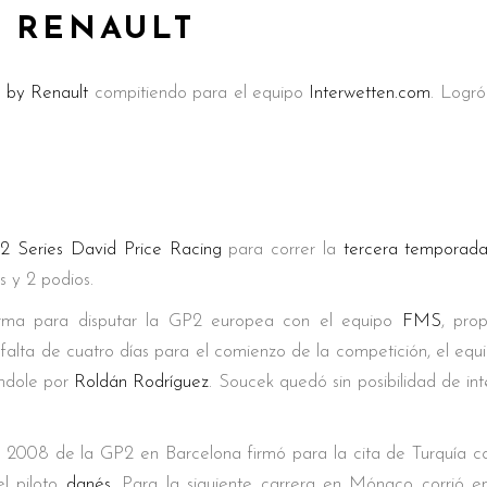
Y RENAULT
s by Renault
compitiendo para el equipo
Interwetten.com
. Logró
2 Series
David Price Racing
para correr la
tercera temporad
s y 2 podios.
rma para disputar la GP2 europea con el equipo
FMS
, pro
 falta de cuatro días para el comienzo de la competición, el equi
éndole por
Roldán Rodríguez
. Soucek quedó sin posibilidad de in
a 2008 de la GP2 en Barcelona firmó para la cita de Turquía c
l piloto
danés
. Para la siguiente carrera en Mónaco corrió e