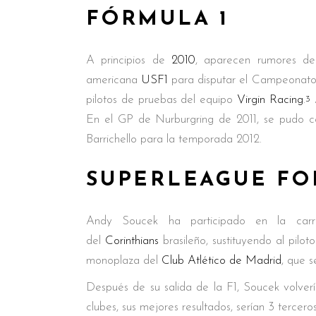
FÓRMULA 1
A principios de
2010
, aparecen rumores de
americana
USF1
para disputar el Campeonat
pilotos de pruebas del equipo
Virgin Racing
.
A
3
En el GP de Nurburgring de 2011, se pudo co
Barrichello para la temporada 2012.
SUPERLEAGUE F
Andy Soucek ha participado en la car
del
Corinthians
brasileño, sustituyendo al piloto
monoplaza del
Club Atlético de Madrid
, que s
Después de su salida de la F1, Soucek volver
clubes, sus mejores resultados, serían 3 tercero