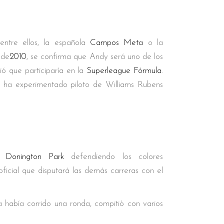
ntre ellos, la española
Campos Meta
o la
de
2010
, se confirma que Andy será uno de los
ó que participaría en la
Superleague Fórmula
.
r ha experimentado piloto de Williams Rubens
en
Donington Park
defendiendo los colores
ficial que disputará las demás carreras con el
 había corrido una ronda, compitiò con varios