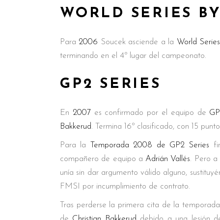
WORLD SERIES B
Para
2006
Soucek asciende a la
World Serie
terminando en el 4º lugar del campeonato.
GP2 SERIES
En
2007
es confirmado por el equipo de
GP
Bakkerud
. Termina 16º clasificado, con 15 punto
Para la
Temporada 2008 de GP2 Series
fi
compañero de equipo a
Adrián Vallés
. Pero a
unía sin dar argumento válido alguno, sustituy
FMSI por incumplimiento de contrato.
Tras perderse la primera cita de la temporad
de
Christian Bakkerud
debido a una lesión de