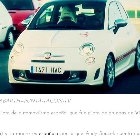
0-ABARTH—PUNTA-TACON-TV
piloto de automovilismo español que fue piloto de pruebas de
Vi
a) y su madre es
española
por lo que Andy Soucek cuenta con 