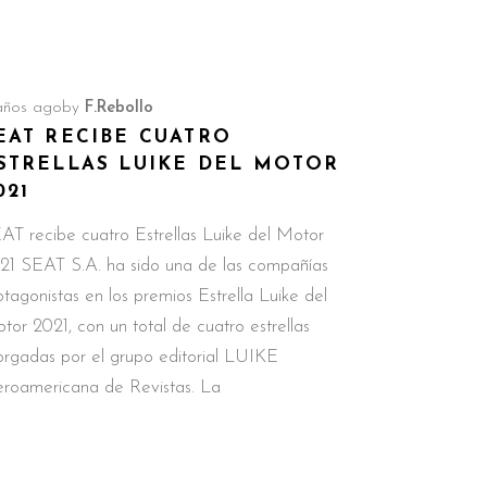
años ago
by
F.Rebollo
EAT RECIBE CUATRO
STRELLAS LUIKE DEL MOTOR
021
AT recibe cuatro Estrellas Luike del Motor
21 SEAT S.A. ha sido una de las compañías
otagonistas en los premios Estrella Luike del
tor 2021, con un total de cuatro estrellas
orgadas por el grupo editorial LUIKE
eroamericana de Revistas. La