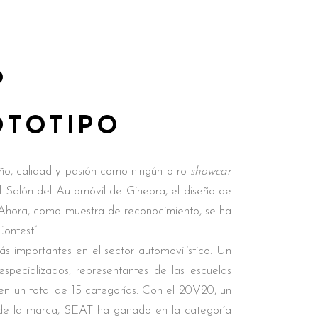
O
OTOTIPO
o, calidad y pasión como ningún otro
showcar
l Salón del Automóvil de Ginebra, el diseño de
. Ahora, como muestra de reconocimiento, se ha
ontest”.
 importantes en el sector automovilístico. Un
specializados, representantes de las escuelas
en un total de 15 categorías. Con el 20V20, un
o de la marca, SEAT ha ganado en la categoría