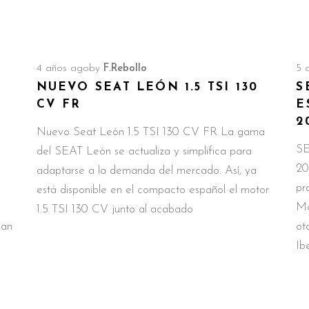
4 años ago
by
F.Rebollo
5 
NUEVO SEAT LEÓN 1.5 TSI 130
S
CV FR
E
2
Nuevo Seat León 1.5 TSI 130 CV FR La gama
SE
del SEAT León se actualiza y simplifica para
20
adaptarse a la demanda del mercado. Así, ya
pr
está disponible en el compacto español el motor
Mo
1.5 TSI 130 CV junto al acabado
lan
ot
Ib