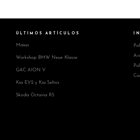
ÚLTIMOS ARTÍCULOS
I
Maxus
Pol
Av
Workshop BMW Neue Klasse
Pol
GAC AION V
Co
Kia EV2 y Kia Seltos
Skoda Octavia RS