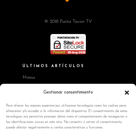
© 2018 Punta Tacon TV
ÚLTIMOS ARTÍCULOS
Maxus
Workshop BMW Neue Klasse
Gestionar consentimiento
GAC AION V
Para ofrecer las mejores experiencias, utilizamos tecnologías como las cookies para
almacenar y/o acceder a la información del dispositivo. El consentimiento de estas
Kia EV2 y Kia Seltos
tecnologías nos permitirá procesar datos como el comportamiento de navegación o
las identificaciones únicas en este sitio. No consentir o retirar el consentimiento,
Skoda Octavia RS
puede afectar negativamente a ciertas características y funciones.