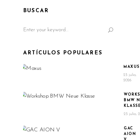
BUSCAR
Search
for:
ARTÍCULOS POPULARES
MAXUS
23 julio,
2026
WORK
BMW N
KLASS
23 julio, 
GAC
AION
V