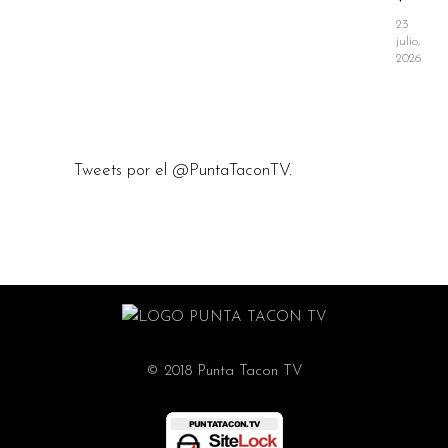
23
julio,
2026
Tweets por el @PuntaTaconTV.
© 2018 Punta Tacon TV