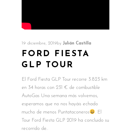
19 diciembre, 2019
by
Julián Castilla
FORD FIESTA
GLP TOUR
El Ford Fiesta GLP Tour recorre 3.823 km
en 34 horas con 231 € de combustible
AutoGas Una semana más volvemos,
esperamos que no nos hayáis echado
mucho de menos Puntataconeros
. El
Tour Ford Fiesta GLP 2019 ha concluido su
recorrido de