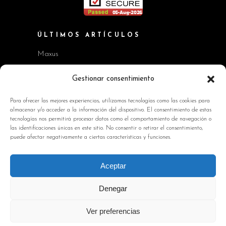
ÚLTIMOS ARTÍCULOS
Maxus
Workshop BMW Neue Klasse
Gestionar consentimiento
GAC AION V
Para ofrecer las mejores experiencias, utilizamos tecnologías como las cookies para
almacenar y/o acceder a la información del dispositivo. El consentimiento de estas
Kia EV2 y Kia Seltos
tecnologías nos permitirá procesar datos como el comportamiento de navegación o
las identificaciones únicas en este sitio. No consentir o retirar el consentimiento,
Skoda Octavia RS
puede afectar negativamente a ciertas características y funciones.
INFORMACIÓN DE INTERÉS
Aceptar
Política de Cookies
Denegar
Avisos Legales
Ver preferencias
Política de privacidad