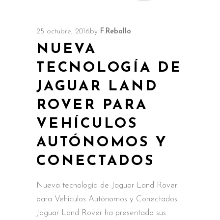
25 octubre, 2016
by
F.Rebollo
NUEVA
TECNOLOGÍA DE
JAGUAR LAND
ROVER PARA
VEHÍCULOS
AUTÓNOMOS Y
CONECTADOS
Nueva tecnología de Jaguar Land Rover
para Vehículos Autónomos y Conectados
Jaguar Land Rover ha presentado sus