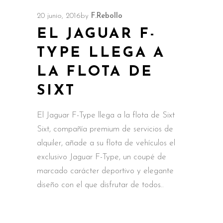
20 junio, 2016
by
F.Rebollo
EL JAGUAR F-
TYPE LLEGA A
LA FLOTA DE
SIXT
El Jaguar F-Type llega a la flota de Sixt
Sixt, compañía premium de servicios de
alquiler, añade a su flota de vehículos el
exclusivo Jaguar F-Type, un coupé de
marcado carácter deportivo y elegante
diseño con el que disfrutar de todos