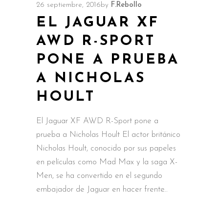
26 septiembre, 2016
by
F.Rebollo
EL JAGUAR XF
AWD R-SPORT
PONE A PRUEBA
A NICHOLAS
HOULT
El Jaguar XF AWD R-Sport pone a
prueba a Nicholas Hoult El actor británico
Nicholas Hoult, conocido por sus papeles
en películas como Mad Max y la saga X-
Men, se ha convertido en el segundo
embajador de Jaguar en hacer frente