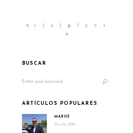
3
4
5
6
7
8
9
BUSCAR
Search
for:
ARTÍCULOS POPULARES
MAXUS
23 julio, 2026