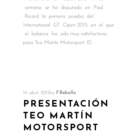
semana se ha disputado en Paul
Ricard la primera prueba del
International GT Open 2015 en el que
el balance ha sido muy satisfactorio
para Teo Martín Motorsport. El
16 abril, 2015
by
F.Rebollo
PRESENTACIÓN
TEO MARTÍN
MOTORSPORT