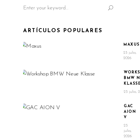
Search
for:
ARTÍCULOS POPULARES
MAXUS
23 julio,
2026
WORK
BMW N
KLASS
23 julio, 
GAC
AION
V
23
julio,
2026